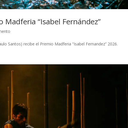
Madferia “Isabel Fernández”
mento
lo Santos) recibe el Premio Madferia “Isabel Fernandez” 2026.