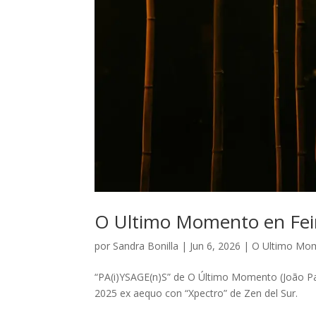
O Ultimo Momento en Feir
por
Sandra Bonilla
|
Jun 6, 2026
|
O Ultimo Mo
“PA(i)YSAGE(n)S” de O Último Momento (João Pau
2025 ex aequo con “Xpectro” de Zen del Sur.