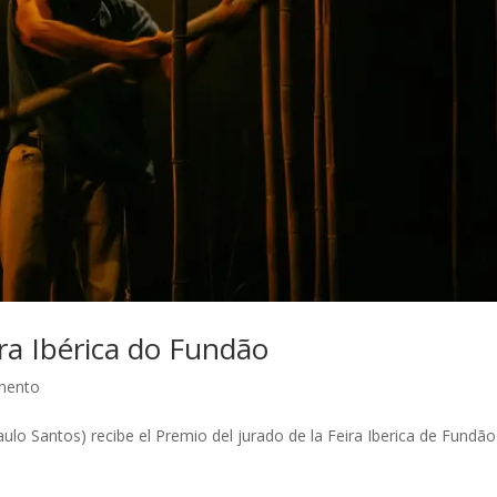
a Ibérica do Fundão
mento
lo Santos) recibe el Premio del jurado de la Feira Iberica de Fundão