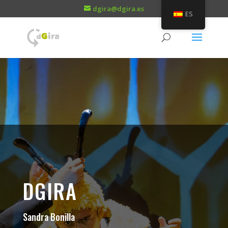
dgira@dgira.es
ES
DGIRA
Sandra Bonilla