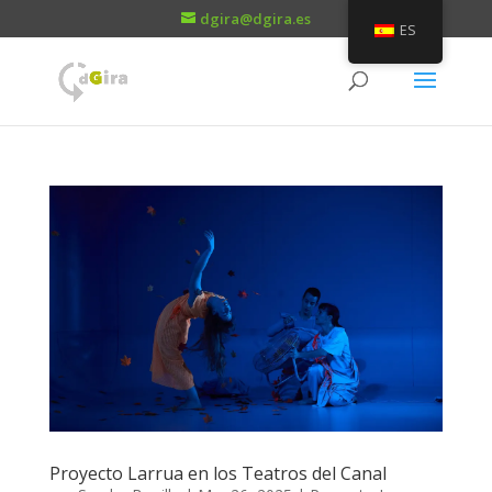
dgira@dgira.es
ES
Proyecto Larrua en los Teatros del Canal