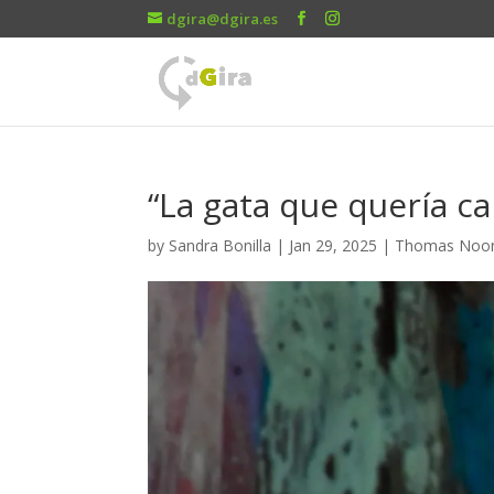
dgira@dgira.es
“La gata que quería ca
by
Sandra Bonilla
|
Jan 29, 2025
|
Thomas Noo