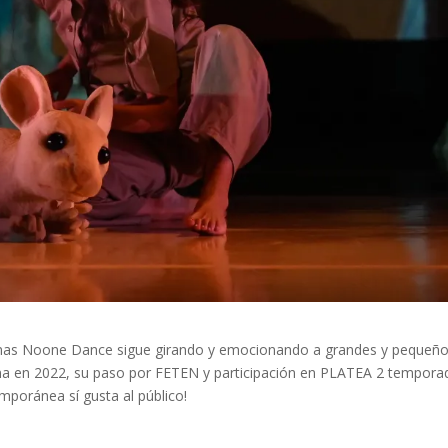
homas Noone Dance sigue girando y emocionando a grandes y pequeño
ona en 2022, su paso por FETEN y participación en PLATEA 2 tempora
mporánea sí gusta al público!